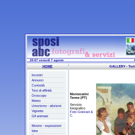
20:07 venerdì 7 agosto
HOME
GALLERY - Tort
Incontri
Annunci
Curiosità
Test di affinità
Montecatini
Oroscopo
Terme (PT)
Meteo
Servizio
Umorismo - aforismi
fotografico
Vignette
Foto Goiorani &
C.
Gif animate
Mostre - esposizioni
Idee