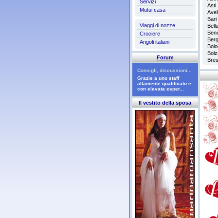
Servizi
Asti
Mutui casa
Avel
Bari
Viaggi di nozze
Bell
Ben
Crociere
Ber
Angoli italiani
Bolo
Bolz
Forum
Bres
Consigli, discussioni...
Grazie a uno staff
altamente qualificato e
con elevata esper...
Il vestito della sposa