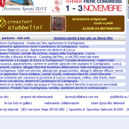
partners - link utili
inserisci anche il tuo sito su Sposi Abc
rismo Garfagnana - Guida per fare agriturismo in Garfagnana
amenti in agriturismo vicino Castelnuovo di Garfagnana - Lucca
rismo Bagni di Lucca - Agriturismo nei dintorni di Lucca
nana Turismo: portale del turismo, mappa della Garfagnana - Lucca
a Versilia a Marina di Massa - Camping dal Pino, a soli 200 metri dal mare
matrimonio o il viaggio di nozze in Garfagnana? Contatta direttamente i migliori hotel
acanza, appartamenti, camere in aziende agricole che ospitano in Garfagnana - Lucca
amenti, camere, alloggio Bed And breakfast affittacamere nella montagna toscana
arfagnana: hotel con piscina, albergo per gruppi turistici, alloggi in albergo diffuso, resort.
 in appennino Tosco-emiliano, campo scuola, settimane bianche, hotel ristorante
te turistiche per vacanze in provincia di Lucca, montagna, collina, città d'arte, mare
rismo con piscina, dintorni di Castelnuovo di Garfagnana
rismo in un antico mulino ad acqua in Toscana, dove il Serchio è ancora un torrentello
erce: Prodotti Tipici Garfagnana, vendita, spedizioni anche in contrassegno