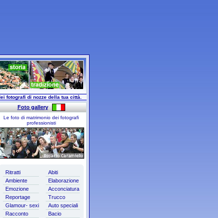
ei fotografi di nozze della tua città.
Foto gallery
Le foto di matrimonio dei fotografi
professionisti
Ritratti
Abiti
Ambiente
Elaborazione
Emozione
Acconciatura
Reportage
Trucco
Glamour- sexi
Auto speciali
Racconto
Bacio