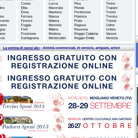
Cuneo
Lucca
Pisa
Torino
lino
Elba
Macerata
Pistoia
Trapani
Enna
Mantova
Pordenone
Trento
uno
Ferrara
Massa
Potenza
Treviso
evento
Firenze
Matera
Prato
Trieste
gamo
Foggia
Messina
Ragusa
Udine
gna
Forli
Milano
Ravenna
Urbino
ano
Frosinone
Modena
Reggio Calabria
Varese
cia
Garfagnana
Montecatini
Reggio Emilia
Venezia
La vetrina di sposi abc
- Attività commerciali, di servizio, artigiani, artisti