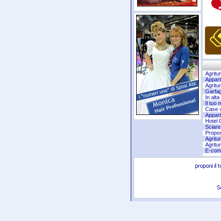
Agritu
Appart
Agritu
Garfag
In alt
Il tuo 
Case v
Appart
Hotel G
Sciare
Propos
Agritu
Agritu
E-comm