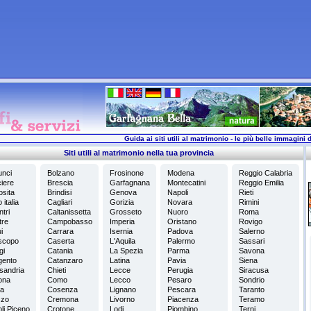
Guida ai siti utili al matrimonio - le più belle immagini d
Siti utili al matrimonio nella tua provincia
nci
Bolzano
Frosinone
Modena
Reggio Calabria
iere
Brescia
Garfagnana
Montecatini
Reggio Emilia
osita
Brindisi
Genova
Napoli
Rieti
italia
Cagliari
Gorizia
Novara
Rimini
tri
Caltanissetta
Grosseto
Nuoro
Roma
tre
Campobasso
Imperia
Oristano
Rovigo
i
Carrara
Isernia
Padova
Salerno
scopo
Caserta
L'Aquila
Palermo
Sassari
gi
Catania
La Spezia
Parma
Savona
gento
Catanzaro
Latina
Pavia
Siena
sandria
Chieti
Lecce
Perugia
Siracusa
ona
Como
Lecco
Pesaro
Sondrio
a
Cosenza
Lignano
Pescara
Taranto
zzo
Cremona
Livorno
Piacenza
Teramo
li Piceno
Crotone
Lodi
Piombino
Terni