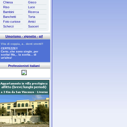
Chiesa
Gioco
Riso
Luce
Bambini
Ricerca
Banchetti
Torta
Foto curiose
Amici
Scherzi
Suoceri
Umorismo - vignette - gif
Vita di coppia, a.. denti stretti!!
CERTEZZE!!
Certo..che sono single..per
scelta! Ma,.. la scelta... di
un'altra!
Professionisti italiani