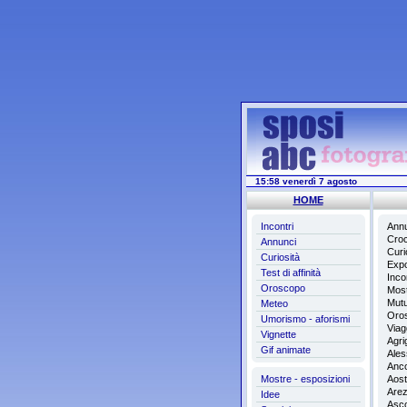
15:58 venerdì 7 agosto
HOME
Incontri
Annu
Croc
Annunci
Curi
Curiosità
Expo 
Test di affinità
Incon
Oroscopo
Mos
Mutu
Meteo
Oro
Umorismo - aforismi
Viag
Vignette
Agri
Gif animate
Ales
Anc
Mostre - esposizioni
Aost
Are
Idee
Asco