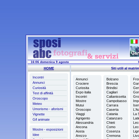
16:06 domenica 9 agosto
HOME
Siti utili al matr
Incontri
Annunci
Bolzano
Fro
Annunci
Crociere
Brescia
Gar
Curiosità
Curiosita
Brindisi
Gen
Expo italia
Cagliari
Gor
Test di affinità
Incontri
Caltanissetta
Gro
Oroscopo
Mostre
Campobasso
Imp
Meteo
Mutui
Carrara
Iser
Umorismo - aforismi
Oroscopo
Caserta
L'Aq
Viaggi
Catania
La 
Vignette
Agrigento
Catanzaro
Lati
Gif animate
Alessandria
Chieti
Lec
Ancona
Como
Lec
Mostre - esposizioni
Aosta
Cosenza
Lig
Idee
Arezzo
Cremona
Liv