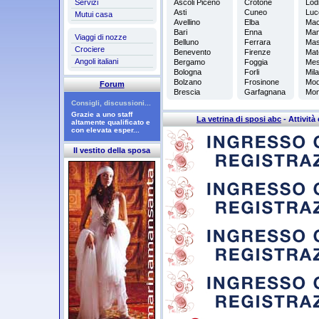
Servizi
Ascoli Piceno
Crotone
Lod
Asti
Cuneo
Luc
Mutui casa
Avellino
Elba
Mac
Bari
Enna
Man
Viaggi di nozze
Belluno
Ferrara
Ma
Crociere
Benevento
Firenze
Mat
Angoli italiani
Bergamo
Foggia
Mes
Bologna
Forli
Mil
Bolzano
Frosinone
Mod
Forum
Brescia
Garfagnana
Mon
Consigli, discussioni...
Grazie a uno staff
La vetrina di sposi abc
- Attività 
altamente qualificato e
con elevata esper...
Il vestito della sposa