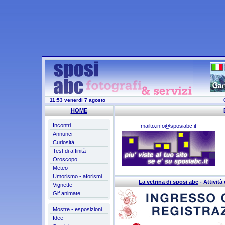
11:53 venerdì 7 agosto
HOME
Incontri
mailto:info@sposiabc.it
Annunci
Curiosità
Test di affinità
Oroscopo
Meteo
Umorismo - aforismi
La vetrina di sposi abc
- Attività 
Vignette
Gif animate
Mostre - esposizioni
Idee