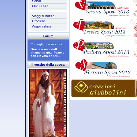
Servizi
Mutui casa
Viaggi di nozze
Crociere
Angoli italiani
Forum
Consigli, discussioni...
Grazie a uno staff
altamente qualificato e
con elevata esper...
Il vestito della sposa