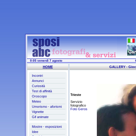
0:05 venerdì 7 agosto
HOME
GALLERY - Gioc
Incontri
Annunci
Curiosità
Test di affinità
Trieste
Oroscopo
Meteo
Servizio
fotografico
Umorismo - aforismi
Foto Geros
Vignette
Gif animate
Mostre - esposizioni
Idee