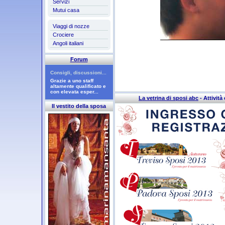
Servizi
Mutui casa
Viaggi di nozze
Crociere
Angoli italiani
Forum
Consigli, discussioni...
Grazie a uno staff
altamente qualificato e
con elevata esper...
La vetrina di sposi abc
- Attività 
Il vestito della sposa