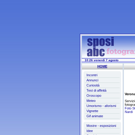
10:26 venerdì 7 agosto
HOME
Incontri
Annunci
Curiosità
Test di affinità
Veron
Oroscopo
Meteo
Servizi
fotogra
Umorismo - aforismi
Foto S
Vignette
Nardi
Gif animate
Mostre - esposizioni
Idee