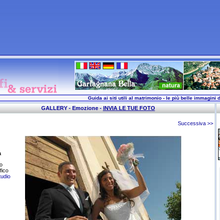
Guida ai siti utili al matrimonio - le più belle immagini d
GALLERY - Emozione -
INVIA LE TUE FOTO
Successiva >>
a
o
fico
tudio