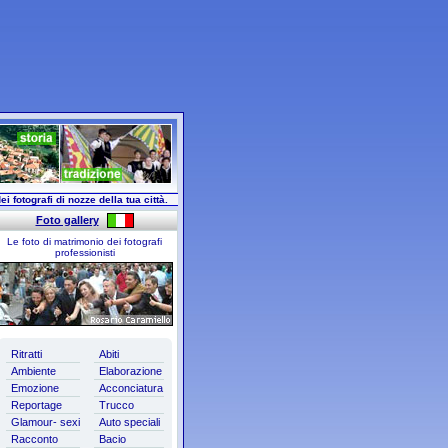
ei fotografi di nozze della tua città.
Foto gallery
Le foto di matrimonio dei fotografi
professionisti
Ritratti
Abiti
Ambiente
Elaborazione
Emozione
Acconciatura
Reportage
Trucco
Glamour- sexi
Auto speciali
Racconto
Bacio