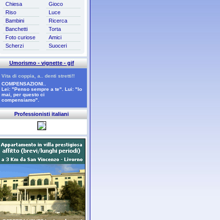
Chiesa
Gioco
Riso
Luce
Bambini
Ricerca
Banchetti
Torta
Foto curiose
Amici
Scherzi
Suoceri
Umorismo - vignette - gif
Vita di coppia, a.. denti stretti!!
COMPENSAZIONI..
Lei: "Penso sempre a te". Lui: "Io
mai, per questo ci
compensiamo".
Professionisti italiani