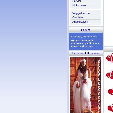
Servizi
Mutui casa
Viaggi di nozze
Crociere
Angoli italiani
Forum
Consigli, discussioni...
Grazie a uno staff
altamente qualificato e
con elevata esper...
Il vestito della sposa