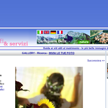
Guida ai siti utili al matrimonio - le più belle immagini d
GALLERY - Ricerca -
INVIA LE TUE FOTO
Successiva >>
a
o
fico
ti
fici