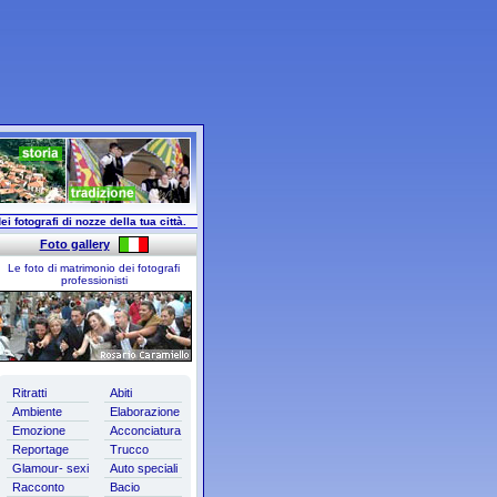
ei fotografi di nozze della tua città.
Foto gallery
Le foto di matrimonio dei fotografi
professionisti
Ritratti
Abiti
Ambiente
Elaborazione
Emozione
Acconciatura
Reportage
Trucco
Glamour- sexi
Auto speciali
Racconto
Bacio