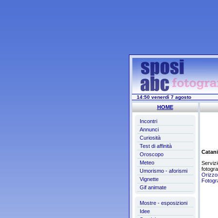
14:50 venerdì 7 agosto
HOME
Incontri
Annunci
Curiosità
Test di affinità
Catani
Oroscopo
Meteo
Servizi
fotogra
Umorismo - aforismi
Orizzon
Vignette
Fotogra
Gif animate
Mostre - esposizioni
Idee