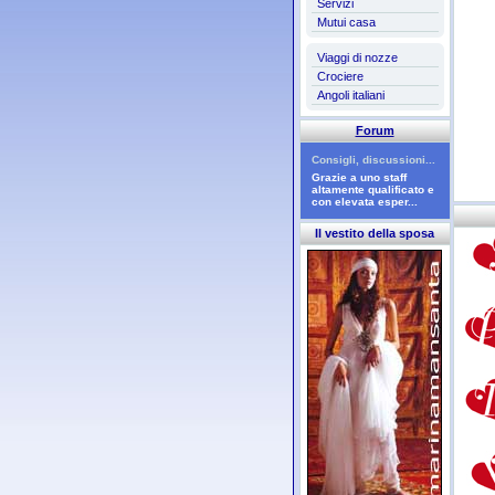
Servizi
Mutui casa
Viaggi di nozze
Crociere
Angoli italiani
Forum
Consigli, discussioni...
Grazie a uno staff
altamente qualificato e
con elevata esper...
Il vestito della sposa