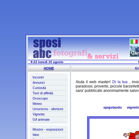
8:22 lunedì 10 agosto
HOME
Gi
Incontri
Aiuta il web master!
Dì la tua
, invi
Annunci
paradossi, proverbi, piccole barzellette
Curiosità
sara' pubblicato anonimamente salvo 
Test di affinità
Oroscopo
Meteo
spigolando
vignett
Umorismo - aforismi
Vignette
Gif animate
Mostre - esposizioni
Idee