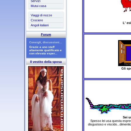
Servizi
Mutui casa
Viaggi di nozze
Crociere
L' esi
Angoli italiani
Forum
Consigli, discussioni...
Grazie a uno staff
altamente qualificato e
con elevata esper...
Il vestito della sposa
Gli sp
Sei u
Spesso lei usa questa espress
disgustoso e viscido...dimenti