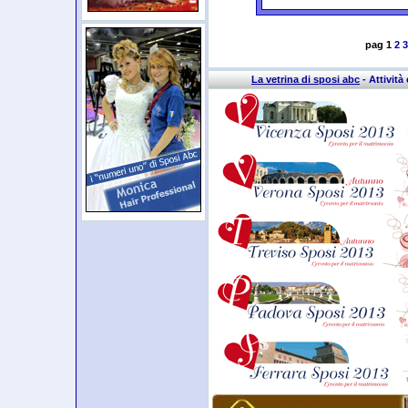
pag 1
2
3
La vetrina di sposi abc
- Attività 