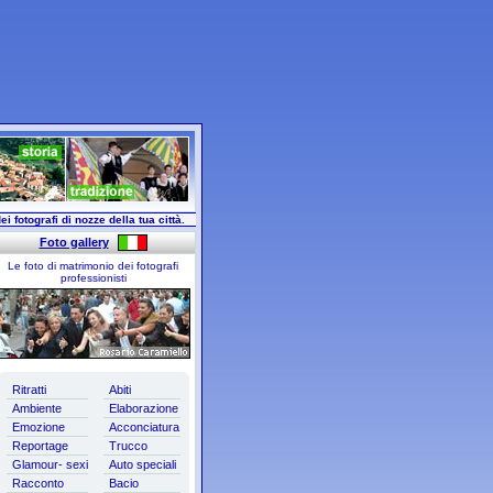
ei fotografi di nozze della tua città.
Foto gallery
Le foto di matrimonio dei fotografi
professionisti
Ritratti
Abiti
Ambiente
Elaborazione
Emozione
Acconciatura
Reportage
Trucco
Glamour- sexi
Auto speciali
Racconto
Bacio