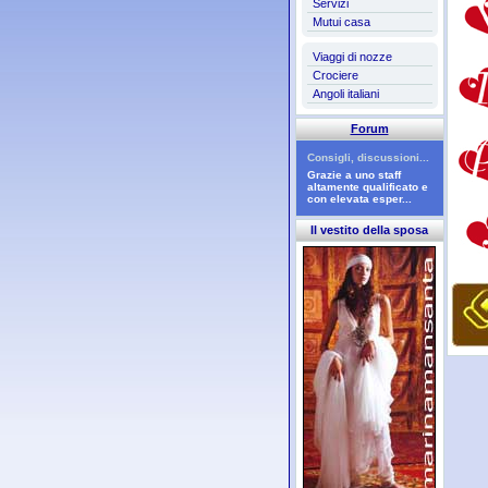
Servizi
Mutui casa
Viaggi di nozze
Crociere
Angoli italiani
Forum
Consigli, discussioni...
Grazie a uno staff
altamente qualificato e
con elevata esper...
Il vestito della sposa