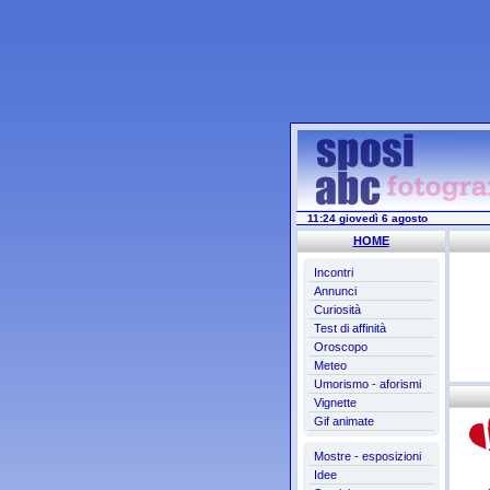
11:24 giovedì 6 agosto
HOME
Incontri
Annunci
Curiosità
Test di affinità
Oroscopo
Meteo
Umorismo - aforismi
Vignette
Gif animate
Mostre - esposizioni
Idee