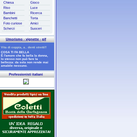
Chiesa
Gioco
Riso
Luce
Bambini
Ricerca
Banchetti
Torta
Foto curiose
Amici
Scherzi
Suoceri
Umorismo - vignette - gif
Vita di coppia, a.. denti stretti!!
COSA TI FA BELLA
È l'amore che fa bella la donna,
lo stesso non può fare la
bellezza: da sola non rende mai
amabile nessuno.
Professionisti italiani