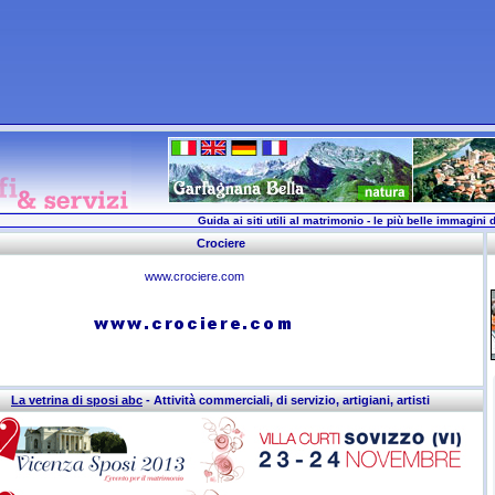
Guida ai siti utili al matrimonio - le più belle immagini d
Crociere
www.crociere.com
La vetrina di sposi abc
- Attività commerciali, di servizio, artigiani, artisti