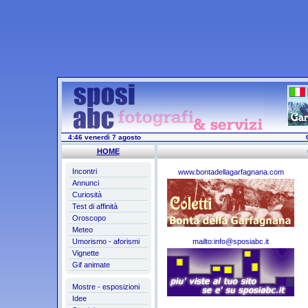
4:46 venerdì 7 agosto
HOME
Incontri
www.bontadellagarfagnana.com
Annunci
Curiosità
Test di affinità
Oroscopo
Meteo
Umorismo - aforismi
mailto:info@sposiabc.it
Vignette
Gif animate
Mostre - esposizioni
Idee