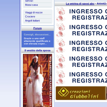
Servizi
La vetrina di sposi abc
- Attività 
Mutui casa
Viaggi di nozze
Crociere
Angoli italiani
Forum
Consigli, discussioni...
Grazie a uno staff
altamente qualificato e
con elevata esper...
Il vestito della sposa