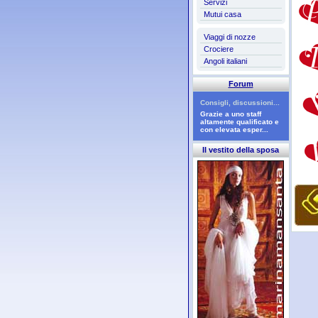
Servizi
Mutui casa
Viaggi di nozze
Crociere
Angoli italiani
Forum
Consigli, discussioni...
Grazie a uno staff
altamente qualificato e
con elevata esper...
Il vestito della sposa