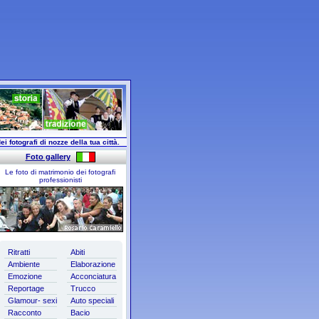
ei fotografi di nozze della tua città.
Foto gallery
Le foto di matrimonio dei fotografi
professionisti
Ritratti
Abiti
Ambiente
Elaborazione
Emozione
Acconciatura
Reportage
Trucco
Glamour- sexi
Auto speciali
Racconto
Bacio