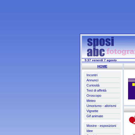
5:37 venerdì 7 agosto
HOME
Incontri
Annunci
Curiosità
Test di affinità
Oroscopo
Meteo
Umorismo - aforismi
Vignette
Gif animate
Mostre - esposizioni
Idee