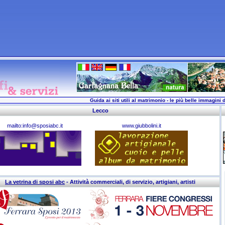
Guida ai siti utili al matrimonio - le più belle immagini d
Lecco
mailto:info@sposiabc.it
www.giubbolini.it
La vetrina di sposi abc
- Attività commerciali, di servizio, artigiani, artisti