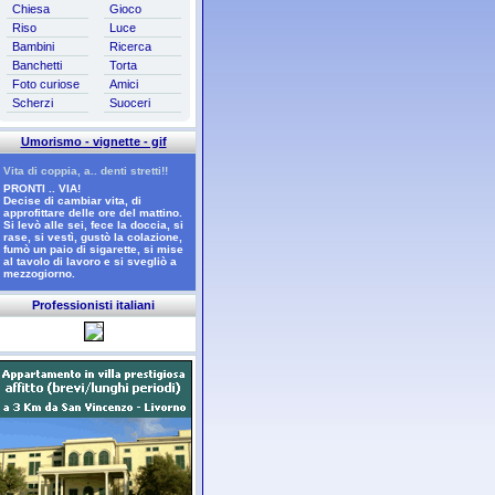
Chiesa
Gioco
Riso
Luce
Bambini
Ricerca
Banchetti
Torta
Foto curiose
Amici
Scherzi
Suoceri
Umorismo - vignette - gif
Vita di coppia, a.. denti stretti!!
PRONTI .. VIA!
Decise di cambiar vita, di
approfittare delle ore del mattino.
Si levò alle sei, fece la doccia, si
rase, si vestì, gustò la colazione,
fumò un paio di sigarette, si mise
al tavolo di lavoro e si svegliò a
mezzogiorno.
Professionisti italiani